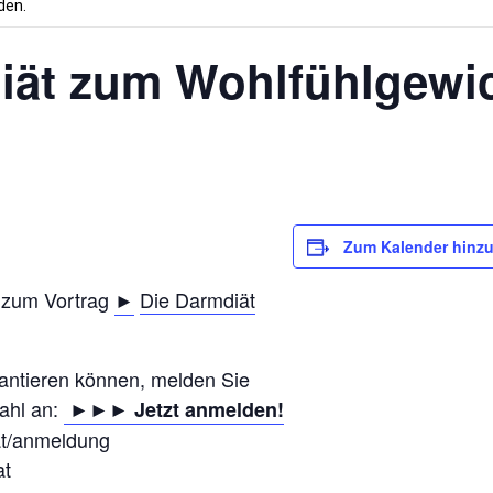
den.
diät zum Wohlfühlgewi
Zum Kalender hinz
h zum Vortrag
Die Darmdiät
►
rantieren können, melden Sie
ahl an:
►►► Jetzt anmelden!
at/anmeldung
at