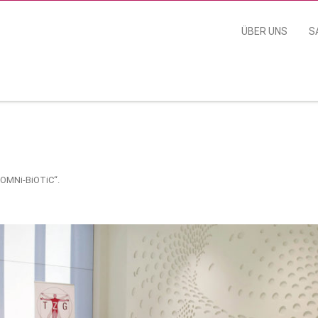
ÜBER UNS
S
„OMNi-BiOTiC“
.