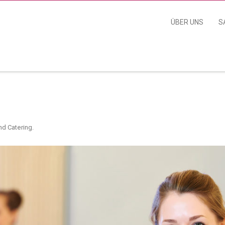
ÜBER UNS
S
nd Catering
.