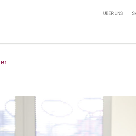
ÜBER UNS
S
ner